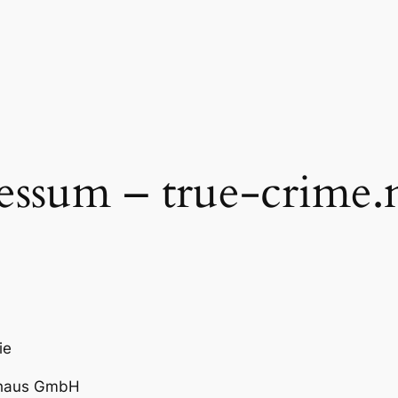
essum – true-crime.
ie
ckhaus GmbH