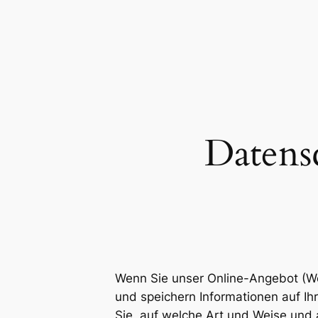
Zum
Inhalt
springen
Datens
Wenn Sie unser Online-Angebot (We
und speichern Informationen auf Ih
Sie, auf welche Art und Weise und 